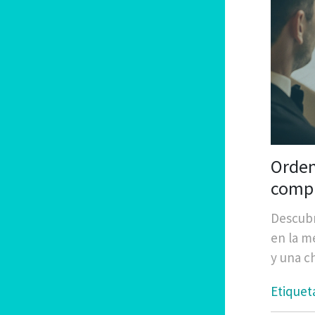
Orden
compl
Descubr
en la m
y una c
Etiquet