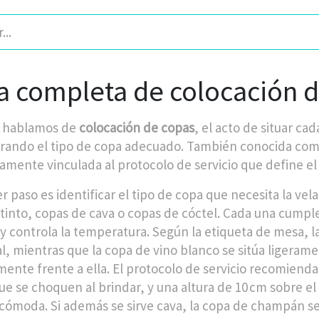
a completa de colocación d
 hablamos de
colocación de copas
,
el acto de situar c
rando el
tipo de copa
adecuado
. También conocida co
amente vinculada al
protocolo de servicio
que define el 
r paso es identificar el
tipo de copa
que necesita la vel
 tinto, copas de cava o copas de cóctel. Cada una cumpl
y controla la temperatura. Según la
etiqueta de mesa
, 
l, mientras que la copa de vino blanco se sitúa ligeramen
mente frente a ella. El
protocolo de servicio
recomienda 
ue se choquen al brindar, y una altura de 10 cm sobre el 
 cómoda. Si además se sirve cava, la copa de champán se