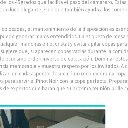
 de los 45 grados que facilita el paso del camarero. Esta
solo luce elegante, sino que también ayuda a los comens
 colocadas, el mantenimiento de la disposición es esen
y puede generar malos entendidos. La
etiqueta de mesa
a
cualquier manchas en el cristal y evitar apilar copas pa
sugiere que, si aparecen copas vacías durante la comida
do el mismo orden inverso de colocación. Dominar estos
ncia memorable y muestra respeto por los invitados. A 
izan en cada aspecto: desde cómo reconocer una copa de
iva para servir el Pinot Noir con la copa perfecta. Prepá
s de expertos que harán que tu próxima reunión brille c