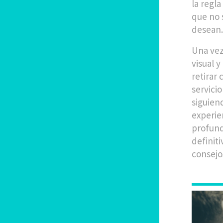
la regla
que no 
desean.
Una vez
visual 
retirar 
servicio
siguien
experie
profund
definit
consejo