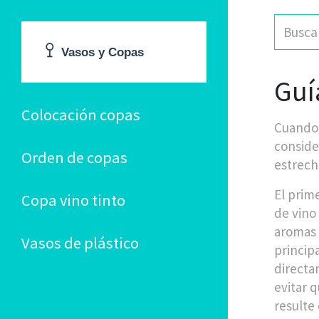
Guí
Colocación copas
Cuando
conside
Orden de copas
estrech
El prime
Copa vino tinto
de vino
aromas 
Vasos de plástico
principa
directa
evitar q
resulte