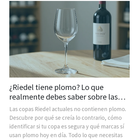
¿Riedel tiene plomo? Lo que
realmente debes saber sobre las
copas de vino de cristal
Las copas Riedel actuales no contienen plomo.
Descubre por qué se creía lo contrario, cómo
identificar si tu copa es segura y qué marcas sí
usan plomo hoy en día. Todo lo que necesitas