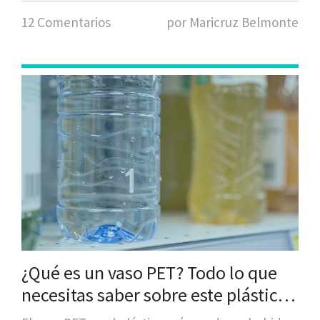
12 Comentarios
por Maricruz Belmonte
¿Qué es un vaso PET? Todo lo que
necesitas saber sobre este plástico
duro usado en bebidas