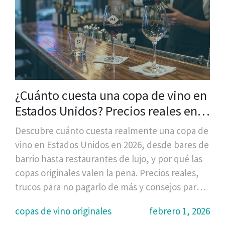
¿Cuánto cuesta una copa de vino en
Estados Unidos? Precios reales en
bares, restaurantes y tiendas
Descubre cuánto cuesta realmente una copa de
vino en Estados Unidos en 2026, desde bares de
barrio hasta restaurantes de lujo, y por qué las
copas originales valen la pena. Precios reales,
trucos para no pagarlo de más y consejos para
elegir.
copas de vino originales
febrero 1, 2026