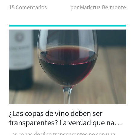
15 Comentarios
por Maricruz Belmonte
¿Las copas de vino deben ser
transparentes? La verdad que nadie
te cuenta
Las copas de vino transparentes no son una