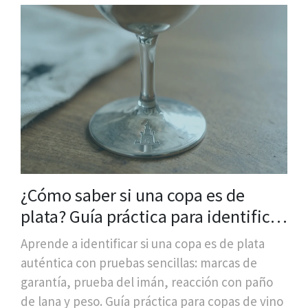
¿Cómo saber si una copa es de
plata? Guía práctica para identificar
plata auténtica en copas de vino
Aprende a identificar si una copa es de plata
auténtica con pruebas sencillas: marcas de
garantía, prueba del imán, reacción con paño
de lana y peso. Guía práctica para copas de vino