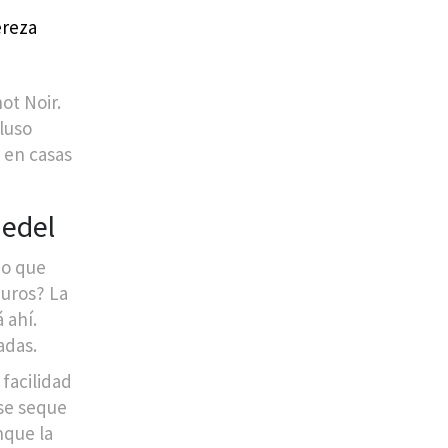
ereza
ot Noir.
cluso
 en casas
iedel
no que
euros? La
 ahí.
adas.
facilidad
 se seque
nque la