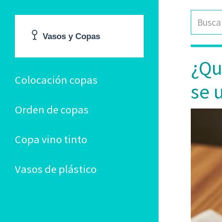
¿Qu
Colocación copas
se 
Orden de copas
Copa vino tinto
Vasos de plástico