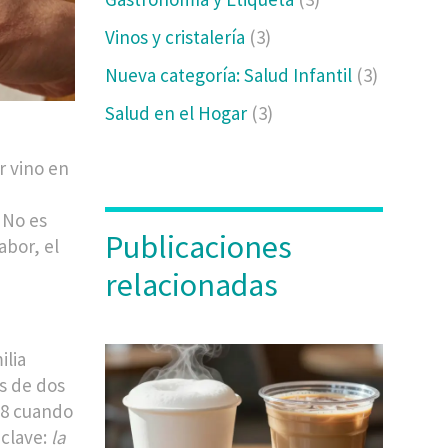
Vinos y cristalería
(3)
Nueva categoría: Salud Infantil
(3)
Salud en el Hogar
(3)
r vino en
No es
Publicaciones
abor, el
relacionadas
ilia
s de dos
958 cuando
 clave:
la