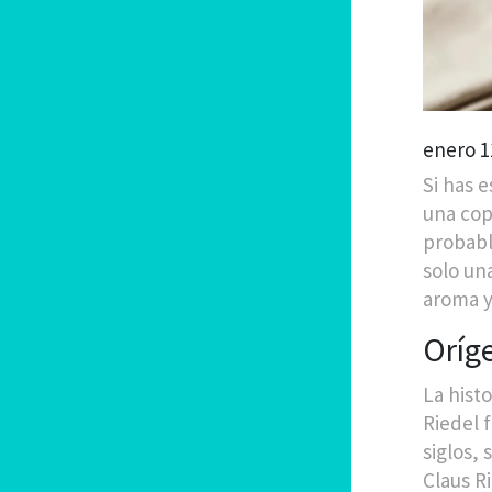
enero 1
Si has e
una cop
probab
solo un
aroma y
Oríge
La hist
Riedel 
siglos, 
Claus R