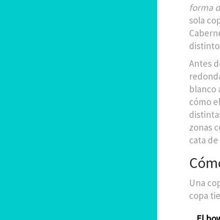
forma d
sola co
Caberne
distinto
Antes d
redonda
blanco 
cómo el
distinta
zonas c
cata de 
Cómo
Una cop
copa ti
El bo