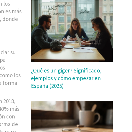
n los
on es más
a, donde
ciar su
opa
los
¿Qué es un giger? Significado,
-como los
ejemplos y cómo empezar en
de forma
España (2025)
n 2018,
 40% más
ón con
forma de
a nariz.