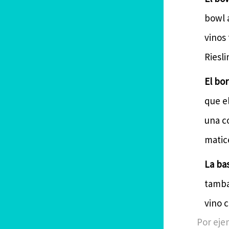
bowl 
vinos
Riesl
El bor
que el
una co
matic
La bas
tambal
vino 
Por eje