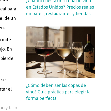
¿Cuánto cuesta una copa de vino
en Estados Unidos? Precios reales
eal para
en bares, restaurantes y tiendas
el de un
en.
ermite
ujo. En
 pierde
 se
¿Cómo deben ser las copas de
tar el
vino? Guía práctica para elegir la
forma perfecta
ho y bajo