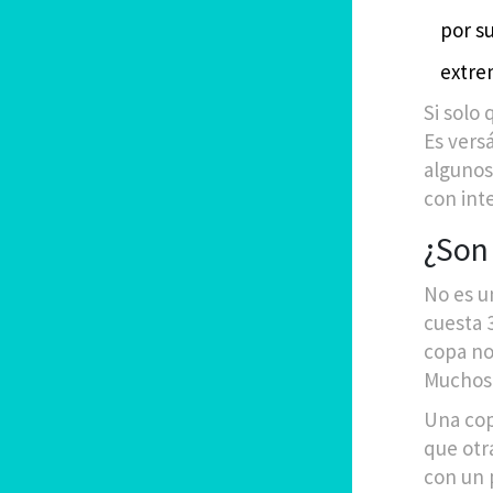
por su
extre
Si solo
Es versá
algunos
con inte
¿Son 
No es u
cuesta 
copa no 
Muchos 
Una cop
que otr
con un p