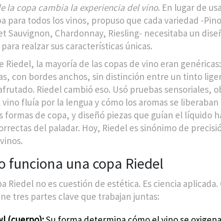
e la copa cambia la experiencia del vino
. En lugar de us
pa para todos los vinos, propuso que cada variedad -Pino
t Sauvignon, Chardonnay, Riesling- necesitaba un dise
 para realzar sus características únicas.
e Riedel, la mayoría de las copas de vino eran genéricas:
s, con bordes anchos, sin distinción entre un tinto lige
afrutado. Riedel cambió eso. Usó pruebas sensoriales, 
 vino fluía por la lengua y cómo los aromas se liberaban
s formas de copa, y diseñó piezas que guían el líquido ha
orrectas del paladar. Hoy, Riedel es sinónimo de precisi
vinos.
 funciona una copa Riedel
a Riedel no es cuestión de estética. Es ciencia aplicada.
ene tres partes clave que trabajan juntas:
wl (cuerpo):
Su forma determina cómo el vino se oxigena