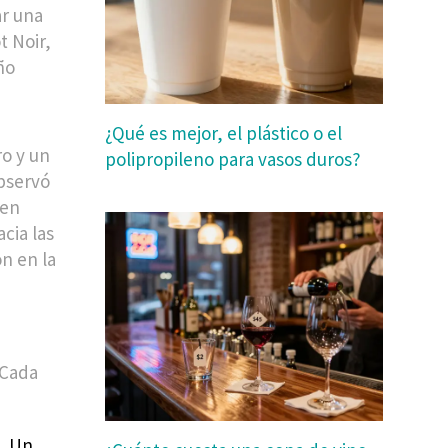
ar una
t Noir,
ño
¿Qué es mejor, el plástico o el
ro y un
polipropileno para vasos duros?
observó
 en
cia las
ón en la
 Cada
. Un