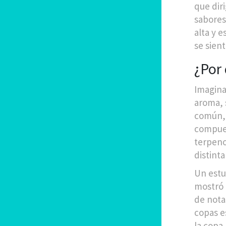
que dir
sabores
alta y e
se sient
¿Por 
Imagina
aroma, 
común, i
compues
terpeno
distinta
Un estu
mostró 
de nota
copas e
la copa