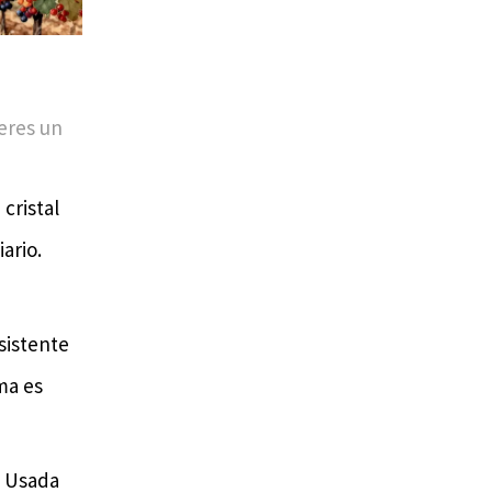
 eres un
cristal
ario.
sistente
rma es
. Usada