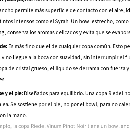
ancho permite más superficie de contacto con el aire, id
 tintos intensos como el Syrah. Un bowl estrecho, como 
ing, conserva los aromas delicados y evita que se evapor
de:
Es más fino que el de cualquier copa común. Esto p
 vino llegue a la boca con suavidad, sin interrumpir el fl
pa de cristal grueso, el líquido se derrama con fuerza y
es.
e y el pie:
Diseñados para equilibrio. Una copa Riedel no
ea. Se sostiene por el pie, no por el bowl, para no calen
con la mano.
mplo, la copa Riedel Vinum Pinot Noir tiene un bowl anc