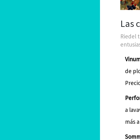
Las c
Riedel 
entusias
Vinum
de plo
Precio
Perfo
a lava
más am
Somme