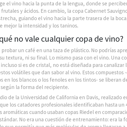
ige el vino hacia la punta de la lengua, donde se percibe
 frutales y ácidos. En cambio, la copa Cabernet Sauvign
strecha, guiando el vino hacia la parte trasera de la boc
e mejor la intensidad y los taninos.
qué no vale cualquier copa de vino?
 probar un café en una taza de plástico. No podrías apre
su textura, ni su final. Lo mismo pasa con el vino. Una c
ncluso si es de cristal, no está diseñada para canalizar 
tos volátiles que dan sabor al vino. Estos compuestos 
s en los blancos o los fenoles en los tintos- se liberan 
 según la forma del recipiente.
dio de la Universidad de California en Davis, realizado e
que los catadores profesionales identificaban hasta un
s aromáticas cuando usaban copas Riedel en comparaci
stándar. No era una cuestión de entrenamiento: era la 
 lo que permitía que más moléculas de aroma llegaran a l