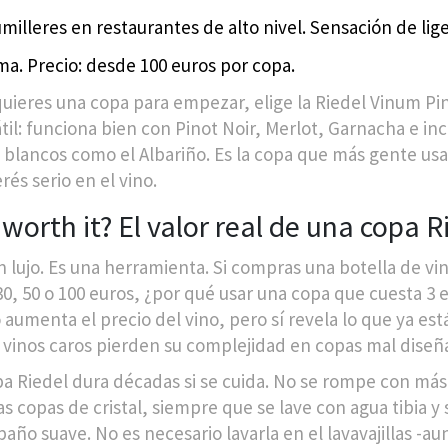
milleres en restaurantes de alto nivel. Sensación de lig
ma. Precio: desde 100 euros por copa.
 quieres una copa para empezar, elige la Riedel Vinum Pin
til: funciona bien con Pinot Noir, Merlot, Garnacha e in
 blancos como el Albariño. Es la copa que más gente usa
rés serio en el vino.
worth it? El valor real de una copa R
n lujo. Es una herramienta. Si compras una botella de vi
30, 50 o 100 euros, ¿por qué usar una copa que cuesta 3 
aumenta el precio del vino, pero sí revela lo que ya está
vinos caros pierden su complejidad en copas mal diseñ
a Riedel dura décadas si se cuida. No se rompe con más 
as copas de cristal, siempre que se lave con agua tibia y
año suave. No es necesario lavarla en el lavavajillas -au