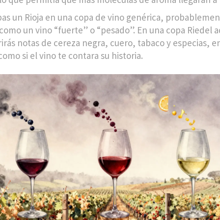
bas un Rioja en una copa de vino genérica, probablemen
 como un vino “fuerte” o “pesado”. En una copa Riedel 
irás notas de cereza negra, cuero, tabaco y especias, e
omo si el vino te contara su historia.