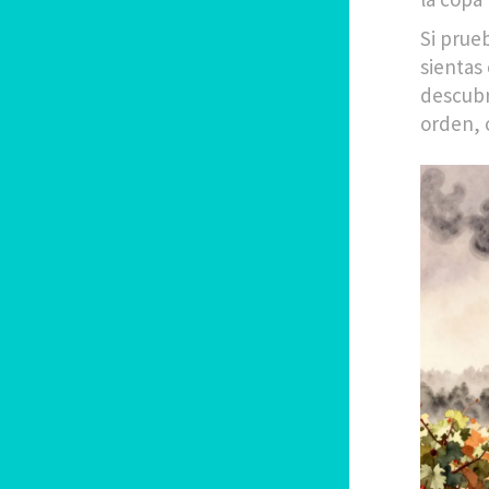
Si prue
sientas
descubr
orden, c