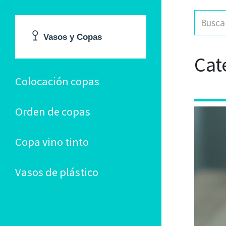
Cat
Colocación copas
Orden de copas
Copa vino tinto
Vasos de plástico