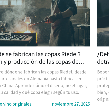
e se fabrican las copas Riedel?
¿Deb
n y producción de las copas de
detr
más reconocidas del mundo
e dónde se fabrican las copas Riedel, desde
Beber 
s artesanales en Alemania hasta fábricas en
prácti
 y China. Aprende cómo el diseño, no el lugar,
prote
su calidad y qué copa elegir según tu uso.
bien, 
origin
e vino originales
noviembre 27, 2025