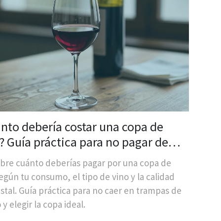
nto debería costar una copa de
? Guía práctica para no pagar de
bre cuánto deberías pagar por una copa de
egún tu consumo, el tipo de vino y la calidad
istal. Guía práctica para no caer en trampas de
 y elegir la copa ideal.