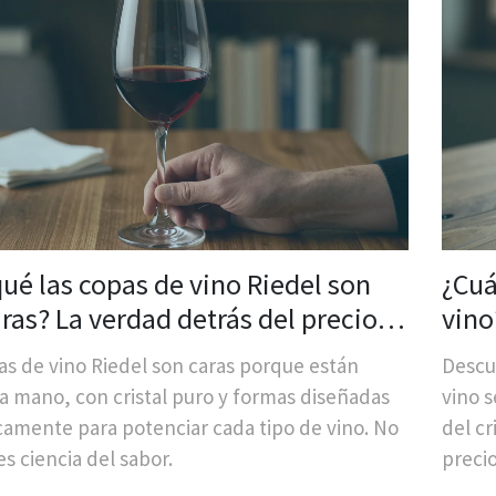
qué las copas de vino Riedel son
¿Cuá
aras? La verdad detrás del precio
vino
s copas originales
más
as de vino Riedel son caras porque están
Descu
a mano, con cristal puro y formas diseñadas
vino s
icamente para potenciar cada tipo de vino. No
del cr
 es ciencia del sabor.
precio