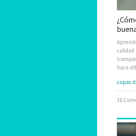
¿Cómo
buena
Aprende
calidad 
trampas
hace di
copas d
16 Come