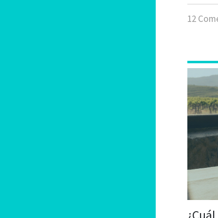
12 Come
¿Cuál