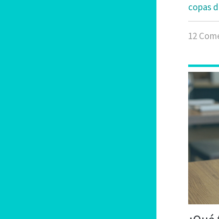
copas d
12 Come