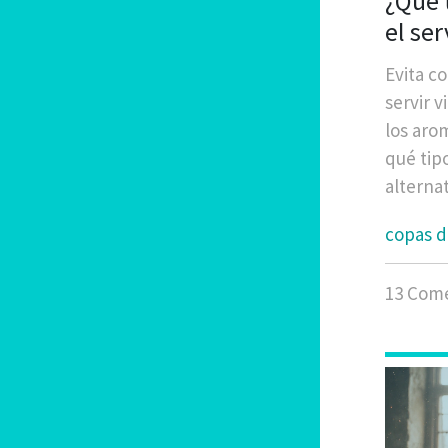
¿Qué 
el ser
Evita c
servir 
los arom
qué tip
alterna
copas d
13 Come