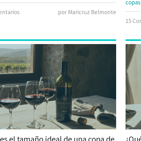
copas 
ntarios
por Maricruz Belmonte
15 Co
 es el tamaño ideal de una copa de
¿Qué