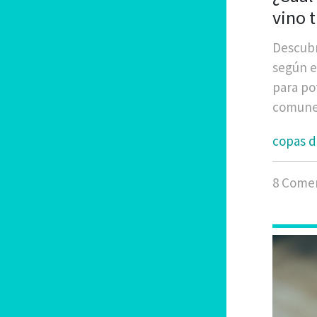
vino 
exper
Descubr
según e
para po
comunes
copas d
8 Comen