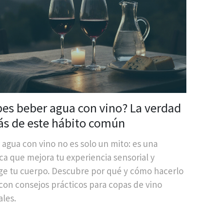
es beber agua con vino? La verdad
ás de este hábito común
agua con vino no es solo un mito: es una
ca que mejora tu experiencia sensorial y
ge tu cuerpo. Descubre por qué y cómo hacerlo
con consejos prácticos para copas de vino
ales.