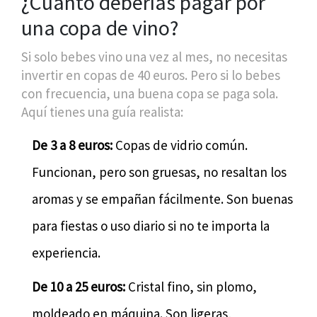
¿Cuánto deberías pagar por
una copa de vino?
Si solo bebes vino una vez al mes, no necesitas
invertir en copas de 40 euros. Pero si lo bebes
con frecuencia, una buena copa se paga sola.
Aquí tienes una guía realista:
De 3 a 8 euros:
Copas de vidrio común.
Funcionan, pero son gruesas, no resaltan los
aromas y se empañan fácilmente. Son buenas
para fiestas o uso diario si no te importa la
experiencia.
De 10 a 25 euros:
Cristal fino, sin plomo,
moldeado en máquina. Son ligeras,