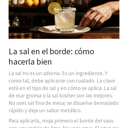
La sal en el borde: cómo
hacerla bien
La sal no es un adorno. Es un ingrediente. Y
como tal, debe aplicarse con cuidado. La clave
está en el tipo de sal y en cómo se aplica. La sal
de mar gruesa o la sal kosher son las mejores.
No uses sal fina de mesa: se disuelve demasiado
rápido y deja un sabor metálico.
Para aplicarla, moja primero el borde del vaso
con una rodaja de lima. No uses agua. El agua no