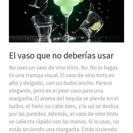
El vaso que no deberías usar
No uses un vaso de vino tinto. No. No lo hagas.
Es una trampa visual. El vaso de vino tinto es
alto y delgado, con un bulbo ancho. Parece
elegante, pero es el peor vaso para una
margarita. El aroma del tequila se pierde en el
bulbo, el hielo no cabe bien, y la sal se desliza
por las paredes. Además, el vaso de vino tinto
se calienta rápido con las manos. Si lo usas, no
estás sirviendo una margarita. Estás sirviendo