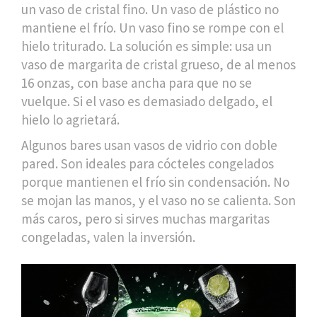
un vaso de cristal fino. Un vaso de plástico no
mantiene el frío. Un vaso fino se rompe con el
hielo triturado. La solución es simple: usa un
vaso de margarita de cristal grueso, de al menos
16 onzas, con base ancha para que no se
vuelque. Si el vaso es demasiado delgado, el
hielo lo agrietará.
Algunos bares usan vasos de vidrio con doble
pared. Son ideales para cócteles congelados
porque mantienen el frío sin condensación. No
se mojan las manos, y el vaso no se calienta. Son
más caros, pero si sirves muchas margaritas
congeladas, valen la inversión.