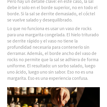
Pero hay un detalle clave: en este caso, la sal
debe ir solo en el borde superior, no en todo el
borde. Si la sal se derrite demasiado, el cóctel
se vuelve salado y desequilibrado.
Lo que no funciona es usar un vaso de rocks
para una margarita congelada. El hielo triturado
se derrite rápido y el vaso no tiene la
profundidad necesaria para contenerlo sin
derramar. Además, el borde ancho del vaso de
rocks no permite que la sal se adhiera de forma
uniforme. El resultado: un sorbo salado, luego
uno ácido, luego uno sin sabor. Eso no es una
margarita. Eso es una experiencia confusa.