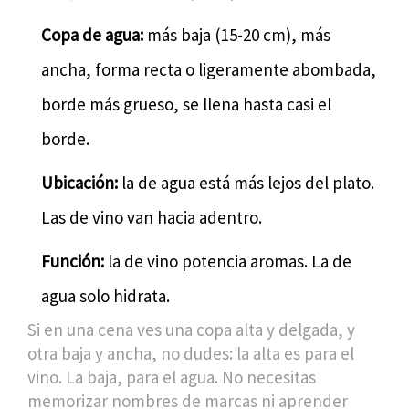
Copa de agua:
más baja (15-20 cm), más
ancha, forma recta o ligeramente abombada,
borde más grueso, se llena hasta casi el
borde.
Ubicación:
la de agua está más lejos del plato.
Las de vino van hacia adentro.
Función:
la de vino potencia aromas. La de
agua solo hidrata.
Si en una cena ves una copa alta y delgada, y
otra baja y ancha, no dudes: la alta es para el
vino. La baja, para el agua. No necesitas
memorizar nombres de marcas ni aprender