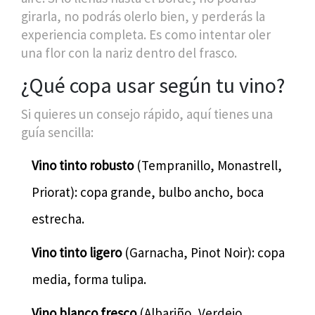
girarla, no podrás olerlo bien, y perderás la
experiencia completa. Es como intentar oler
una flor con la nariz dentro del frasco.
¿Qué copa usar según tu vino?
Si quieres un consejo rápido, aquí tienes una
guía sencilla:
Vino tinto robusto
(Tempranillo, Monastrell,
Priorat): copa grande, bulbo ancho, boca
estrecha.
Vino tinto ligero
(Garnacha, Pinot Noir): copa
media, forma tulipa.
Vino blanco fresco
(Albariño, Verdejo,