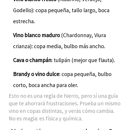
Godello): copa pequeña, tallo largo, boca
estrecha.
Vino blanco maduro
(Chardonnay, Viura
crianza): copa media, bulbo más ancho.
Cava o champán
: tulipán (mejor que flauta).
Brandy o vino dulce
: copa pequeña, bulbo
corto, boca ancha para oler.
Esto no es una regla de hierro, pero sí una guía
que te ahorrará frustraciones. Prueba un mismo
vino en copas distintas, y verás cómo cambia.
No es magia: es física y química.