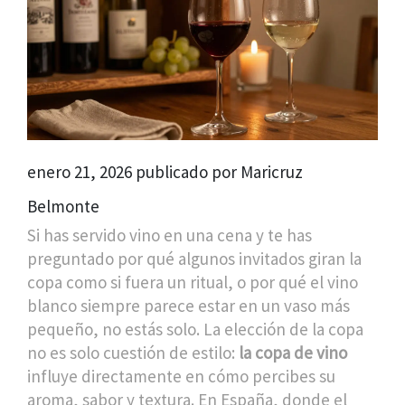
enero 21, 2026 publicado por Maricruz
Belmonte
Si has servido vino en una cena y te has
preguntado por qué algunos invitados giran la
copa como si fuera un ritual, o por qué el vino
blanco siempre parece estar en un vaso más
pequeño, no estás solo. La elección de la copa
no es solo cuestión de estilo:
la copa de vino
influye directamente en cómo percibes su
aroma, sabor y textura. En España, donde el