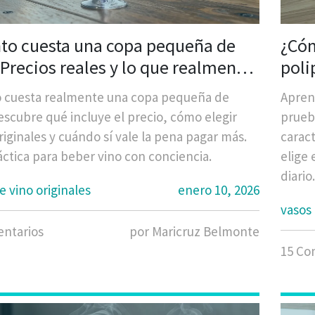
to cuesta una copa pequeña de
¿Cóm
 Precios reales y lo que realmente
poli
ta
iden
 cuesta realmente una copa pequeña de
Aprend
escubre qué incluye el precio, cómo elegir
prueba
riginales y cuándo sí vale la pena pagar más.
caract
áctica para beber vino con conciencia.
elige 
diario.
e vino originales
enero 10, 2026
vasos 
ntarios
por Maricruz Belmonte
15 Co