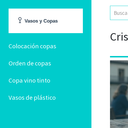
Cri
Colocación copas
Orden de copas
Copa vino tinto
Vasos de plástico