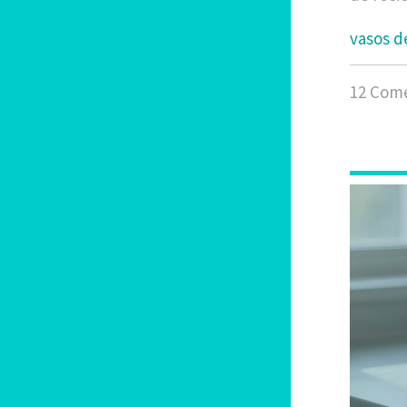
vasos d
12 Come