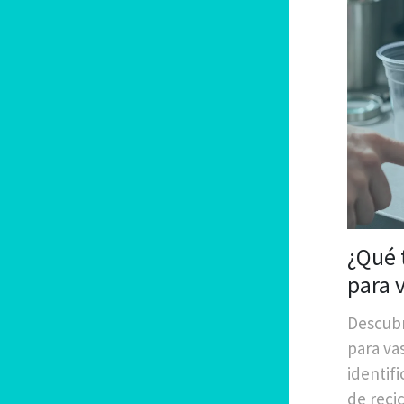
¿Qué 
para 
Descubr
para vas
identifi
de recic