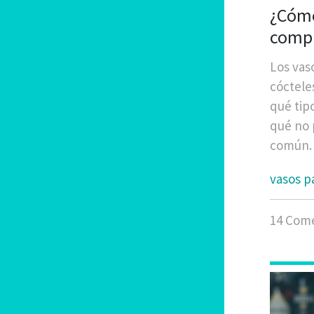
¿Cómo
compl
profe
Los vas
cóctele
qué tip
qué no 
común.
vasos p
14 Come