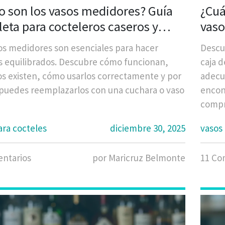
 son los vasos medidores? Guía
¿Cuá
eta para cocteleros caseros y
vaso
sionales
os medidores son esenciales para hacer
Descu
s equilibrados. Descubre cómo funcionan,
caja d
os existen, cómo usarlos correctamente y por
adecu
puedes reemplazarlos con una cuchara o vaso
encon
compr
ara cocteles
diciembre 30, 2025
vasos 
ntarios
por Maricruz Belmonte
11 Co