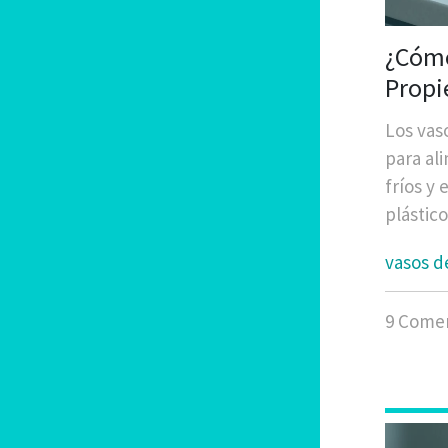
¿Cómo
Propi
Los vas
para ali
fríos y
plástico
vasos d
9 Comen