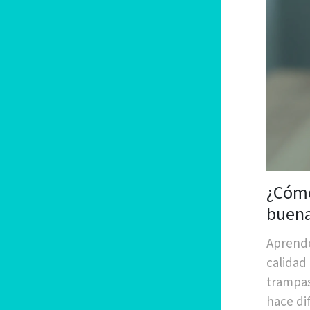
¿Cómo
buena
Aprende
calidad 
trampas
hace di