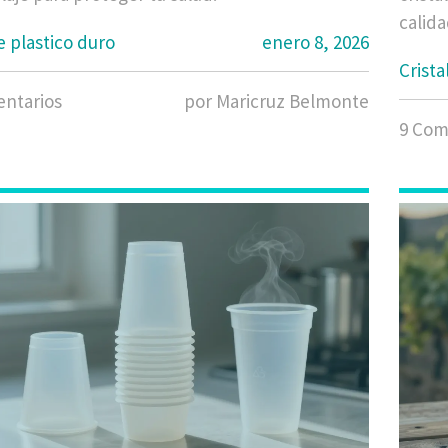
calida
e plastico duro
enero 8, 2026
Crista
ntarios
por Maricruz Belmonte
9 Com