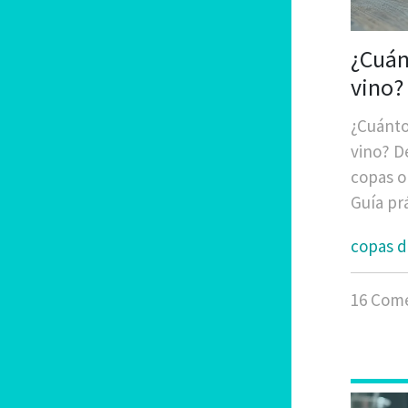
¿Cuán
vino?
impor
¿Cuánto
vino? D
copas o
Guía pr
copas d
16 Come