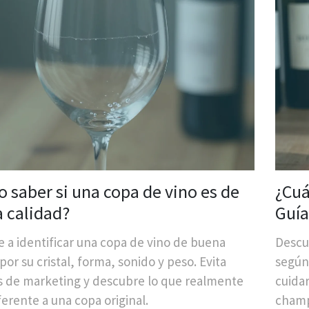
 saber si una copa de vino es de
¿Cuá
 calidad?
Guía
perf
 a identificar una copa de vino de buena
Descub
por su cristal, forma, sonido y peso. Evita
según
 de marketing y descubre lo que realmente
cuidar
ferente a una copa original.
champ