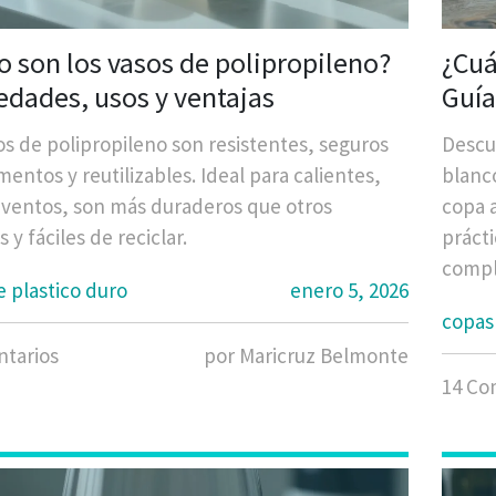
 son los vasos de polipropileno?
¿Cuá
edades, usos y ventajas
Guía
os de polipropileno son resistentes, seguros
Descub
mentos y reutilizables. Ideal para calientes,
blanc
 eventos, son más duraderos que otros
copa a
s y fáciles de reciclar.
prácti
compl
e plastico duro
enero 5, 2026
copas 
tarios
por Maricruz Belmonte
14 Co