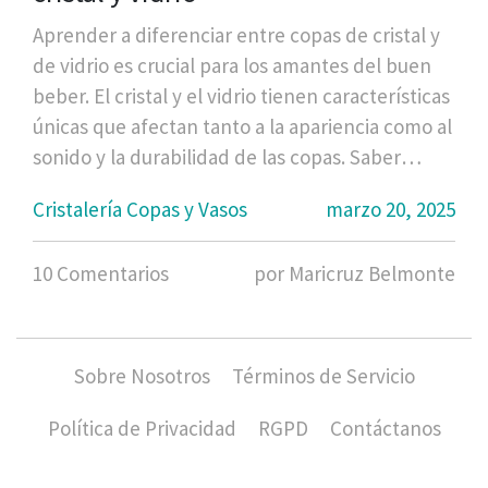
Aprender a diferenciar entre copas de cristal y
de vidrio es crucial para los amantes del buen
beber. El cristal y el vidrio tienen características
únicas que afectan tanto a la apariencia como al
sonido y la durabilidad de las copas. Saber
identificar estos materiales te ayudará a elegir
Cristalería Copas y Vasos
marzo 20, 2025
la mejor opción para cada ocasión, cuidando
también tu inversión en cristalería fina.
10 Comentarios
por Maricruz Belmonte
Sobre Nosotros
Términos de Servicio
Política de Privacidad
RGPD
Contáctanos