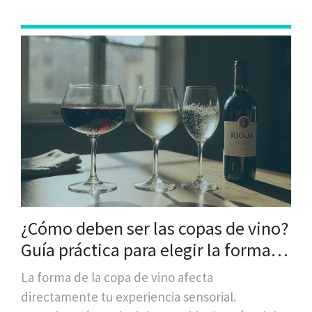
¿Cómo deben ser las copas de vino?
Guía práctica para elegir la forma
perfecta
La forma de la copa de vino afecta
directamente tu experiencia sensorial.