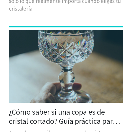
solo lo que realmente importa cuando eliges tu
cristalería.
¿Cómo saber si una copa es de
cristal cortado? Guía práctica para
identificar cristal de calidad