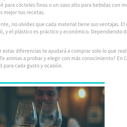
é para cócteles finos o un vaso alto para bebidas con m
s mejor tus recetas.
te, no olvides que cada material tiene sus ventajas. El cr
til, y el plástico es práctico y económico. Dependiendo 
 estas diferencias te ayudará a comprar solo lo que re
¿Te animas a probar y elegir con más conocimiento? En C
ad para cada gusto y ocasión.