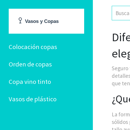
Dif
Colocación copas
ele
Orden de copas
Seguro 
detalle
Copa vino tinto
que ten
¿Qué
Vasos de plástico
La form
sólidos
tallo a