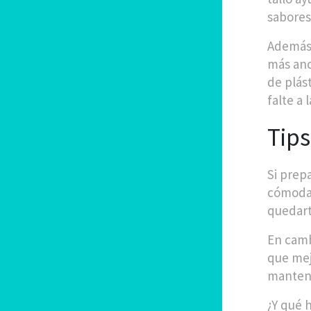
sabores
Además,
más anc
de plás
falte a l
Tips
Si prep
cómoda 
quedart
En camb
que mej
mantene
¿Y qué 