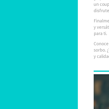
un coup
disfrute
Finalmen
y versá
para ti.
Conocer
sorbo. 
y calid