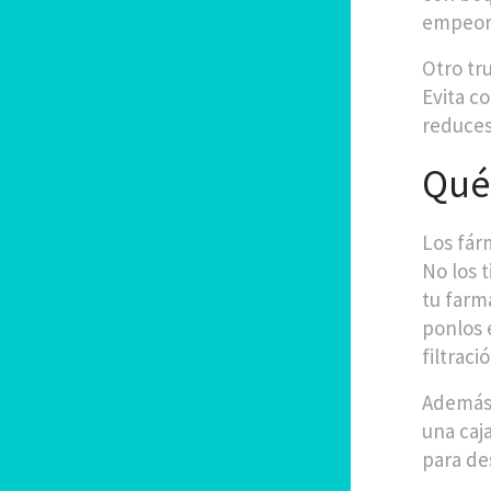
empeora
Otro tr
Evita c
reduces
Qué
Los fár
No los 
tu farm
ponlos 
filtració
Además,
una caj
para de