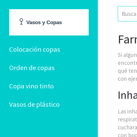
Far
Colocación copas
Si algu
encontr
Orden de copas
qué ten
con eje
Copa vino tinto
Inha
Vasos de plástico
Las inh
respira
cuchara
con boqu