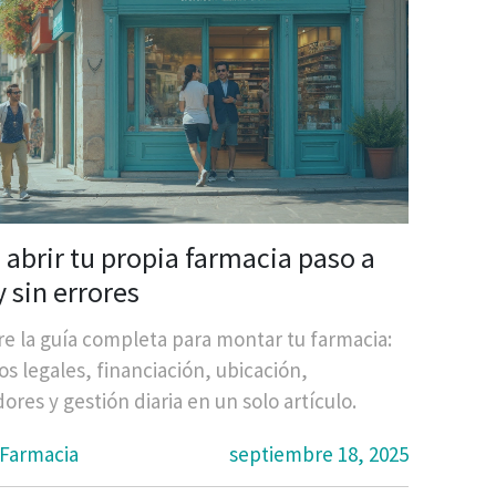
abrir tu propia farmacia paso a
 sin errores
e la guía completa para montar tu farmacia:
os legales, financiación, ubicación,
res y gestión diaria en un solo artículo.
 Farmacia
septiembre 18, 2025