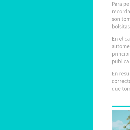
Para pe
recorda
son tom
bolsitas
En el c
automed
princip
publica 
En resu
correct
que tom