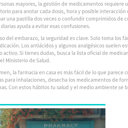
rsonas mayores, la gestión de medicamentos requiere un
torio para anotar cada dosis, hora y posible interacció
ar una pastilla dos veces o confundir comprimidos de c
 diarias ayuda a evitar esas confusiones.
aso del embarazo, la seguridad es clave. Solo toma los fá
icación. Los antiácidos y algunos analgésicos suelen est
io activo. Si tienes dudas, busca la lista oficial de me
el Ministerio de Salud.
men, la farmacia en casa es más fácil de lo que parece 
as para inhalaciones, desecha los medicamentos de forma
as. Con estos hábitos tu salud y el medio ambiente se 