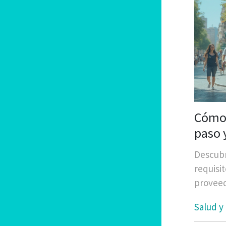
Cómo 
paso y
Descubr
requisit
proveedo
Salud y