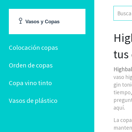
Hig
Colocación copas
tus
Orden de copas
Highbal
vaso hi
Copa vino tinto
gin toni
tiempo, 
Vasos de plástico
pregunt
aquí.
La copa
mantene