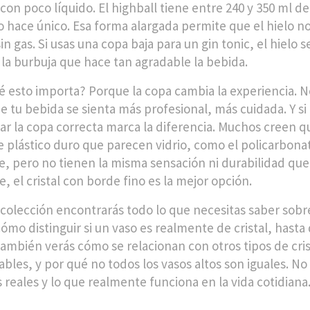
 con poco líquido. El highball tiene entre 240 y 350 ml 
o hace único. Esa forma alargada permite que el hielo no
n gas. Si usas una copa baja para un gin tonic, el hielo 
 la burbuja que hace tan agradable la bebida.
é esto importa? Porque la copa cambia la experiencia. N
e tu bebida se sienta más profesional, más cuidada. Y si 
ar la copa correcta marca la diferencia. Muchos creen que
e plástico duro que parecen vidrio, como el policarbonat
re, pero no tienen la misma sensación ni durabilidad que e
, el cristal con borde fino es la mejor opción.
 colección encontrarás todo lo que necesitas saber sobre 
ómo distinguir si un vaso es realmente de cristal, hasta
 También verás cómo se relacionan con otros tipos de cris
bles, y por qué no todos los vasos altos son iguales. No 
 reales y lo que realmente funciona en la vida cotidiana