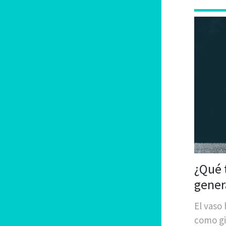
¿Qué t
gener
largo
El vaso
como gi