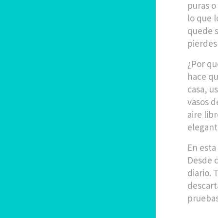
puras o
lo que l
quede si
pierdes
¿Por qu
hace qu
casa, us
vasos d
aire lib
elegante
En esta
Desde c
diario.
descarta
pruebas