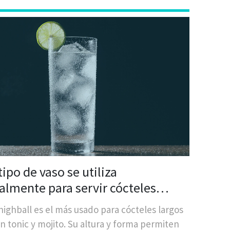
ipo de vaso se utiliza
almente para servir cócteles
s y refrescantes?
 highball es el más usado para cócteles largos
n tonic y mojito. Su altura y forma permiten