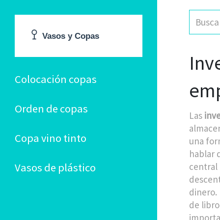
Inv
Colocación copas
emp
Orden de copas
Las
inv
almacen
Copa vino tinto
una for
hablar 
Vasos de plástico
central
descent
dinero.
de libr
importa