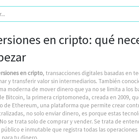
ersiones en cripto: qué nec
ezar
ersiones en cripto
,
transacciones digitales basadas en t
ar y transferir valor sin intermediarios
. También conoc
ma moderna de mover dinero que ya no se limita a los ba
de
Bitcoin
,
la primera criptomoneda, creada en 2009, que
o de
Ethereum
,
una plataforma que permite crear contr
ralizadas, no solo enviar dinero
, es porque estas tecno
 No se trata solo de comprar y vender. Se trata de ente
o público e inmutable que registra todas las operacione
 para tu dinero.