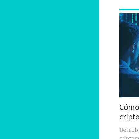
Cómo 
cript
Descubr
criptom