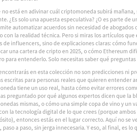
e no está en adivinar cuál criptomoneda subirá mañana
te. ¿Es solo una apuesta especulativa? ¿O es parte de 
mite automatizar acuerdos sin necesidad de abogados o
 con la realidad técnica. Pero si miras los artículos que
s de influencers, sino de explicaciones claras: cómo func
ficar una cartera de cripto en 2025, o cómo Ethereum difi
ro para entenderlo. Solo necesitas saber qué preguntas 
encontrarás en esta colección no son predicciones ni p
as escritas para personas reales que quieren entender an
oneda tiene un uso real, hasta cómo evitar errores comun
has preguntado por qué algunos expertos dicen que la b
onedas mismas, o cómo una simple copa de vino y un v
on la tecnología digital de lo que crees (porque ambos 
ósito), entonces estás en el lugar correcto. Aquí no se v
 paso a paso, sin jerga innecesaria. Y eso, al final, es lo