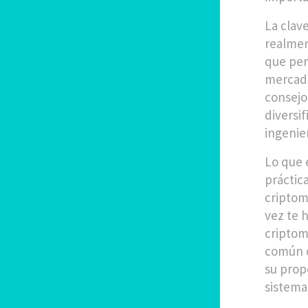
La clav
realmen
que per
mercado
consejo
diversi
ingenie
Lo que 
práctic
criptom
vez te 
criptom
común c
su prop
sistema,