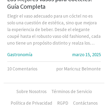
Guía Completa
Elegir el vaso adecuado para un cóctel no es
solo una cuestión de estética, sino que mejora
la experiencia de beber. Desde el elegante
coupé hasta el robusto vaso old fashioned, cada
uno tiene un propósito distinto y realza los
sabores. Este artículo explora las características
Gastronomía
marzo 15, 2025
de los distintos tipos de vasos,
proporcionándote consejos prácticos para
10 Comentarios
por Maricruz Belmonte
elegir los mejores según cada bebida. También
incluye consejos de expertos para que tus
cócteles sean memorables.
Sobre Nosotros
Términos de Servicio
Política de Privacidad
RGPD
Contáctanos