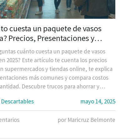
to cuesta un paquete de vasos
? Precios, Presentaciones y
jos de Compra en 2025
guntas cuánto cuesta un paquete de vasos
n 2025? Este artículo te cuenta los precios
en supermercados y tiendas online, te explica
sentaciones más comunes y compara costos
antidad. Descubre trucos para ahorrar y
s para elegir los vasos ideales. Encuentra
 Descartables
mayo 14, 2025
nteresantes y lo que cambia este año en el
 de vasos desechables.
ntarios
por Maricruz Belmonte