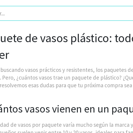
uete de vasos plástico: tod
er
s buscando vasos prácticos y resistentes, los paquetes d
. Pero, ¿cuántos vasos trae un paquete de plástico? ¿Qué
 resolvemos esas dudas para que tu próxima compra sea u
ntos vasos vienen en un paqu
idad de vasos por paquete varía mucho según la marca y
ueños suelen venir entre 10 y 20 vasos, ideales para fam