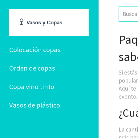
Paq
Colocación copas
sab
Orden de copas
Si está
popular
Copa vino tinto
Aquí te
evento.
Vasos de plástico
¿Cuá
La cant
más peq