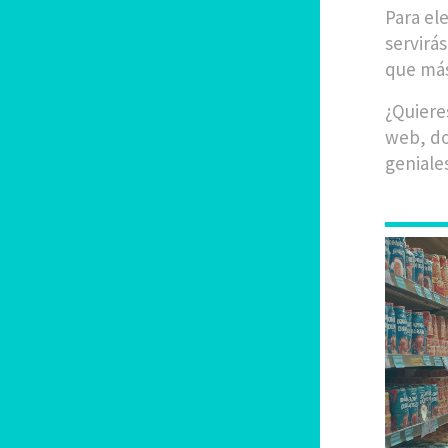
Para el
servirás
que más
¿Quiere
web, do
geniale