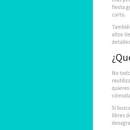
fiesta 
corto.
También
altos t
detalle
¿Qué
No todo
reutili
quieres
cómoda
Si busc
libres d
desagra