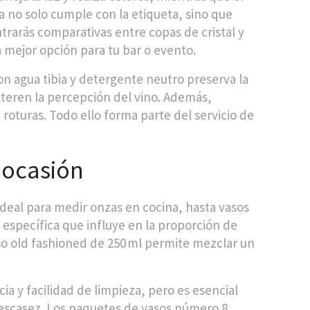
ta no solo cumple con la etiqueta, sino que
trarás comparativas entre copas de cristal y
a mejor opción para tu bar o evento.
n agua tibia y detergente neutro preserva la
lteren la percepción del vino. Además,
 roturas. Todo ello forma parte del servicio de
r ocasión
deal para medir onzas en cocina, hasta vasos
 específica que influye en la proporción de
aso old fashioned de 250 ml permite mezclar un
ia y facilidad de limpieza, pero es esencial
 escasez. Los paquetes de vasos número 8