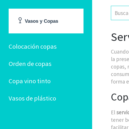
Ser
Colocación copas
Cuando
la pres
Orden de copas
copas
,
consumo
Copa vino tinto
forma e
Copa
Vasos de plástico
El
servi
tener b
facilita