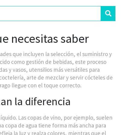
ue necesitas saber
dades que incluyen la selección, el suministro y
ocido como
gestión de bebidas
, este proceso
idas
y
vasos
,
utensilios más versátiles para
coctelería
,
arte de mezclar y servir cócteles de
ago llegue con el toque correcto.
an la diferencia
íquido. Las copas de vino, por ejemplo, suelen
na copa de agua tiene forma más ancha para
efleja la luz y realza colores, mientras que el