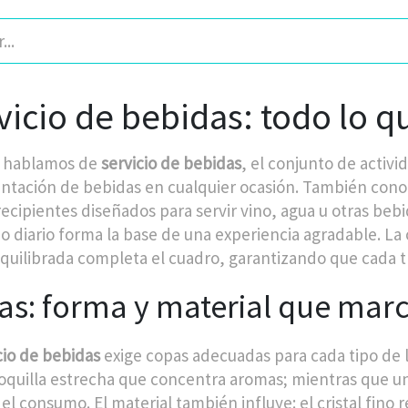
vicio de bebidas: todo lo q
 hablamos de
servicio de bebidas
,
el conjunto de activi
entación de bebidas en cualquier ocasión
. También con
recipientes diseñados para servir vino, agua u otras beb
 diario
forma la base de una experiencia agradable. La
quilibrada
completa el cuadro, garantizando que cada tr
s: forma y material que marc
cio de bebidas
exige copas adecuadas para cada tipo de l
oquilla estrecha que concentra aromas; mientras que u
r el consumo. El material también influye: el cristal fino r