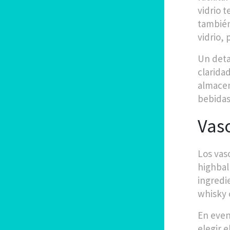
vidrio 
también
vidrio,
Un deta
clarida
almacen
bebidas
Vaso
Los vas
highbal
ingredi
whisky c
En even
elegir 