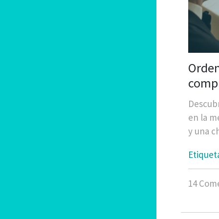
Orden
compl
Descubr
en la m
y una c
Etiquet
14 Come