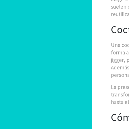
suelen 
reutiliz
Coct
Una coc
forma a
jigger,
Además,
persona
La pres
transfo
hasta el
Cómo