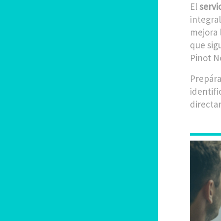
El
servi
integral
mejora 
que sig
Pinot N
Prepára
identifi
directa