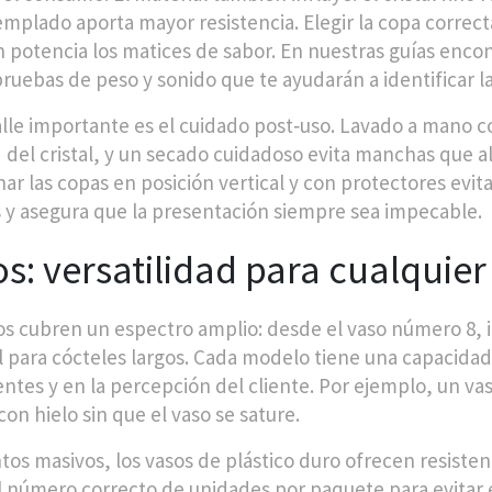
templado aporta mayor resistencia. Elegir la copa correc
 potencia los matices de sabor. En nuestras guías encon
 pruebas de peso y sonido que te ayudarán a identificar l
lle importante es el cuidado post‑uso. Lavado a mano co
d del cristal, y un secado cuidadoso evita manchas que a
ar las copas en posición vertical y con protectores evita
 y asegura que la presentación siempre sea impecable.
s: versatilidad para cualquie
os cubren un espectro amplio: desde el vaso número 8, i
l para cócteles largos. Cada modelo tiene una capacidad
entes y en la percepción del cliente. Por ejemplo, un v
on hielo sin que el vaso se sature.
tos masivos, los vasos de plástico duro ofrecen resistenc
el número correcto de unidades por paquete para evitar