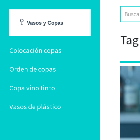
Tag
Colocación copas
Orden de copas
Copa vino tinto
Vasos de plástico