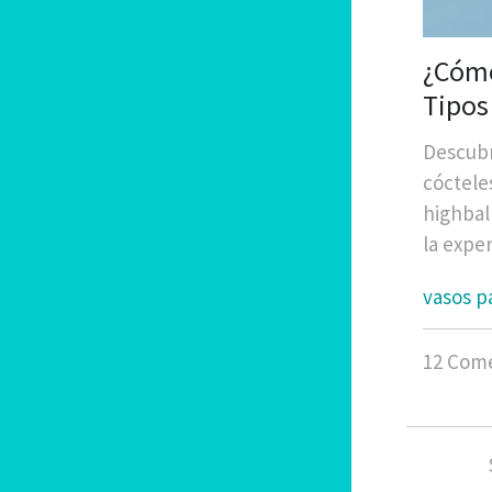
¿Cómo
Tipos
Descubr
cócteles
highbal
la exper
vasos p
12 Come