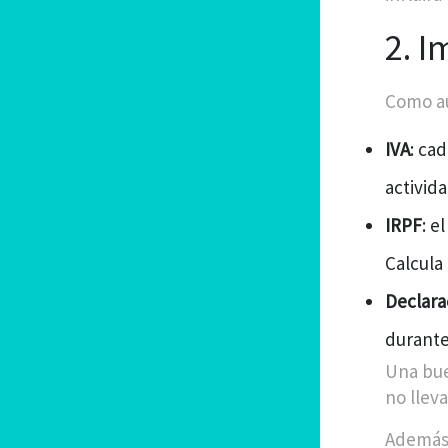
2. 
Como au
IVA
: ca
activid
IRPF
: e
Calcula
Declara
durante
Una bue
no lleva
Además,