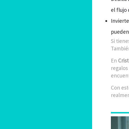
el flujo 
Inviert
pueden 
Si tiene
También
En
Cris
regalos 
encuent
Con est
realmen