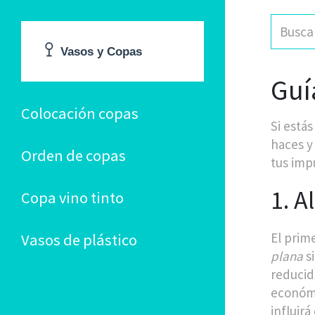
Guí
Colocación copas
Si está
haces y
Orden de copas
tus imp
1. A
Copa vino tinto
El prime
Vasos de plástico
plana
si
reducid
económ
influirá