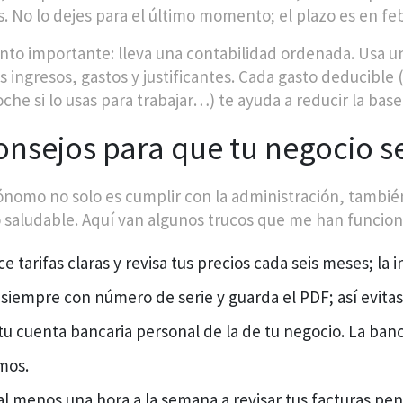
s. No lo dejes para el último momento; el plazo es en feb
nto importante: lleva una contabilidad ordenada. Usa un
s ingresos, gastos y justificantes. Cada gasto deducible 
oche si lo usas para trabajar…) te ayuda a reducir la bas
onsejos para que tu negocio s
ónomo no solo es cumplir con la administración, tambié
 saludable. Aquí van algunos trucos que me han funcio
e tarifas claras y revisa tus precios cada seis meses; la 
 siempre con número de serie y guarda el PDF; así evit
tu cuenta bancaria personal de la de tu negocio. La banc
mos.
al menos una hora a la semana a revisar tus facturas pen