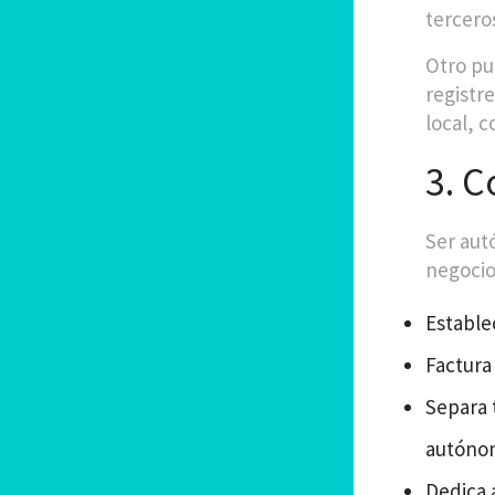
tercero
Otro pu
registre
local, c
3. C
Ser aut
negocio
Establec
Factura
Separa 
autóno
Dedica 