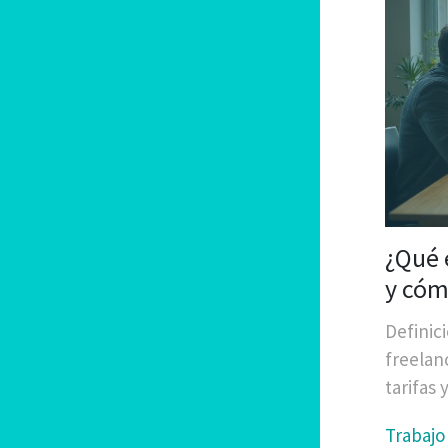
¿Qué 
y cóm
Definic
freelan
tarifas
Trabajo