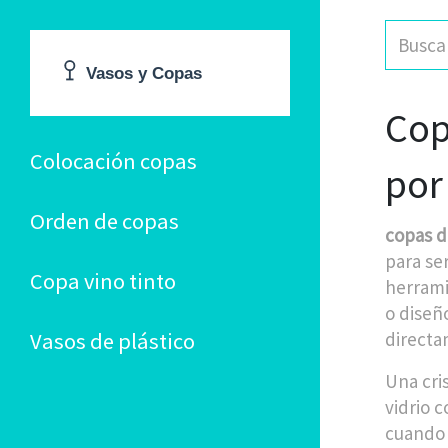
Cop
Colocación copas
por
Orden de copas
copas d
para ser
Copa vino tinto
herrami
o diseño
Vasos de plástico
directa
Una
cri
vidrio c
cuando l