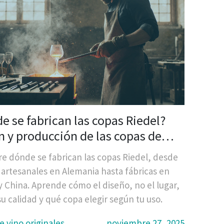
e se fabrican las copas Riedel?
n y producción de las copas de
más reconocidas del mundo
e dónde se fabrican las copas Riedel, desde
s artesanales en Alemania hasta fábricas en
 y China. Aprende cómo el diseño, no el lugar,
su calidad y qué copa elegir según tu uso.
e vino originales
noviembre 27, 2025