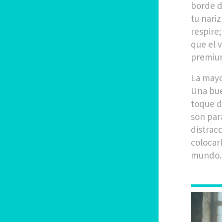
borde d
tu nariz
respire
que el 
premium
La mayo
Una buen
toque d
son para
distracc
colocar
mundo.