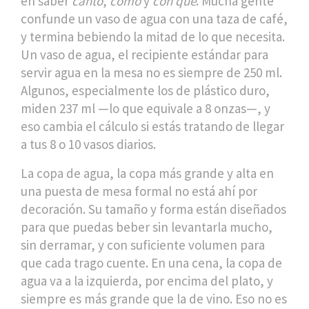
en saber
cánto
,
cómo
y
con qué
. Mucha gente
confunde un vaso de agua con una taza de café,
y termina bebiendo la mitad de lo que necesita.
Un
vaso de agua
,
el recipiente estándar para
servir agua en la mesa
no es siempre de 250 ml.
Algunos, especialmente los de plástico duro,
miden 237 ml —lo que equivale a 8 onzas—, y
eso cambia el cálculo si estás tratando de llegar
a tus 8 o 10 vasos diarios.
La
copa de agua
,
la copa más grande y alta en
una puesta de mesa formal
no está ahí por
decoración. Su tamaño y forma están diseñados
para que puedas beber sin levantarla mucho,
sin derramar, y con suficiente volumen para
que cada trago cuente. En una cena, la copa de
agua va a la izquierda, por encima del plato, y
siempre es más grande que la de vino. Eso no es