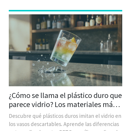
¿Cómo se llama el plástico duro que
parece vidrio? Los materiales más
usados en vasos de plástico
Descubre qué plásticos duros imitan el vidrio en
resistente
los vasos descartables. Aprende las diferencias