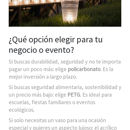
¿Qué opción elegir para tu
negocio o evento?
Si buscas durabilidad, seguridad y no te importa
pagar un poco más: elige
policarbonato
. Es la
mejor inversión a largo plazo.
Si buscas seguridad alimentaria, sostenibilidad y
un precio más bajo: elige
PETG
. Es ideal para
escuelas, fiestas familiares o eventos
ecológicos.
Si solo necesitas un vaso para una ocasión
especial y quieres un aspecto lujoso: el acrílico