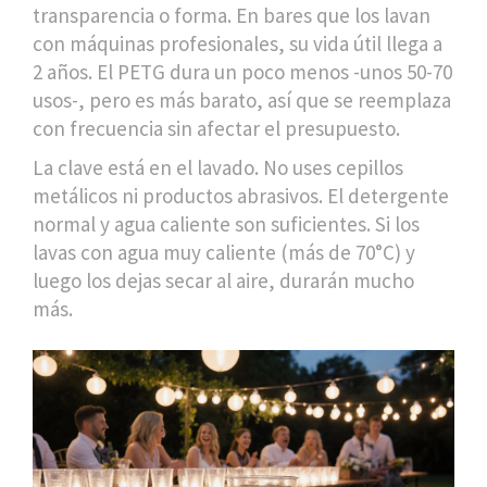
transparencia o forma. En bares que los lavan
con máquinas profesionales, su vida útil llega a
2 años. El PETG dura un poco menos -unos 50-70
usos-, pero es más barato, así que se reemplaza
con frecuencia sin afectar el presupuesto.
La clave está en el lavado. No uses cepillos
metálicos ni productos abrasivos. El detergente
normal y agua caliente son suficientes. Si los
lavas con agua muy caliente (más de 70°C) y
luego los dejas secar al aire, durarán mucho
más.