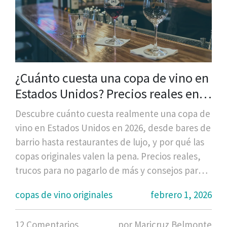
¿Cuánto cuesta una copa de vino en
Estados Unidos? Precios reales en
bares, restaurantes y tiendas
Descubre cuánto cuesta realmente una copa de
vino en Estados Unidos en 2026, desde bares de
barrio hasta restaurantes de lujo, y por qué las
copas originales valen la pena. Precios reales,
trucos para no pagarlo de más y consejos para
elegir.
copas de vino originales
febrero 1, 2026
12 Comentarios
por Maricruz Belmonte