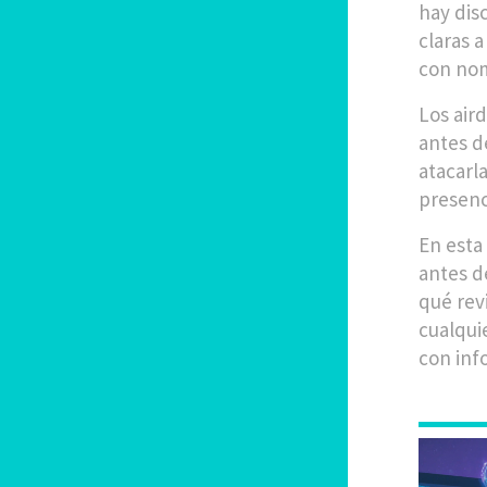
hay dis
claras 
con nom
Los
air
antes d
atacarl
presenci
En esta
antes de
qué rev
cualqui
con inf