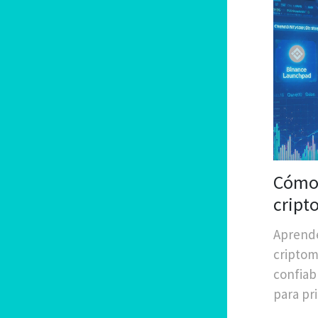
Cómo 
cript
princ
Aprende
criptom
confiab
para pr