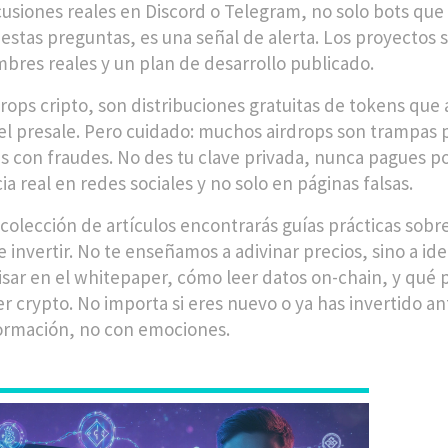
cusiones reales en Discord o Telegram, no solo bots que
a estas preguntas, es una señal de alerta. Los proyectos
bres reales y un plan de desarrollo publicado.
drops cripto
,
son distribuciones gratuitas de tokens que 
el presale
. Pero cuidado: muchos airdrops son trampas pa
as con fraudes. No des tu clave privada, nunca pagues por
a real en redes sociales y no solo en páginas falsas.
 colección de artículos encontrarás guías prácticas so
 invertir. No te enseñamos a adivinar precios, sino a ide
isar en el whitepaper, cómo leer datos on-chain, y qué 
er crypto. No importa si eres nuevo o ya has invertido an
ormación, no con emociones.