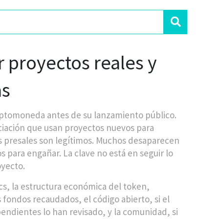
 proyectos reales y
as
riptomoneda antes de su lanzamiento público
.
nciación que usan proyectos nuevos para
s presales son legítimos. Muchos desaparecen
s para engañar. La clave no está en seguir lo
oyecto.
cs
,
la estructura económica del token,
os fondos recaudados
, el
código abierto
,
si el
pendientes lo han revisado
, y la
comunidad
,
si