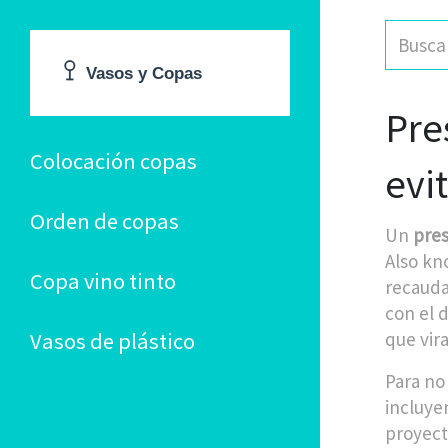
Pre
Colocación copas
evi
Orden de copas
Un
pres
Also k
Copa vino tinto
recauda
con el 
Vasos de plástico
que vir
Para no
incluye
proyect