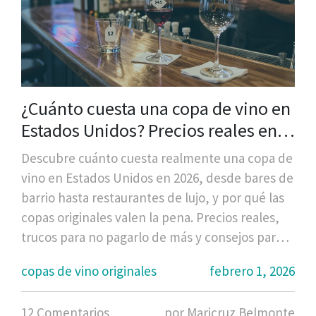
¿Cuánto cuesta una copa de vino en
Estados Unidos? Precios reales en
bares, restaurantes y tiendas
Descubre cuánto cuesta realmente una copa de
vino en Estados Unidos en 2026, desde bares de
barrio hasta restaurantes de lujo, y por qué las
copas originales valen la pena. Precios reales,
trucos para no pagarlo de más y consejos para
elegir.
copas de vino originales
febrero 1, 2026
12 Comentarios
por Maricruz Belmonte