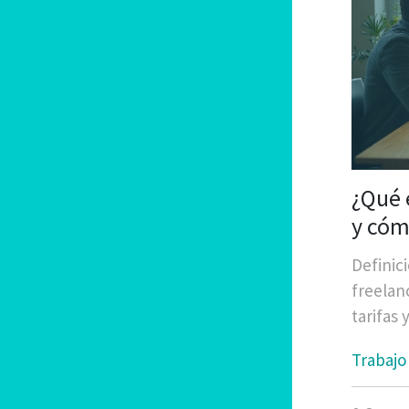
¿Qué 
y cóm
Definic
freelan
tarifas
Trabajo