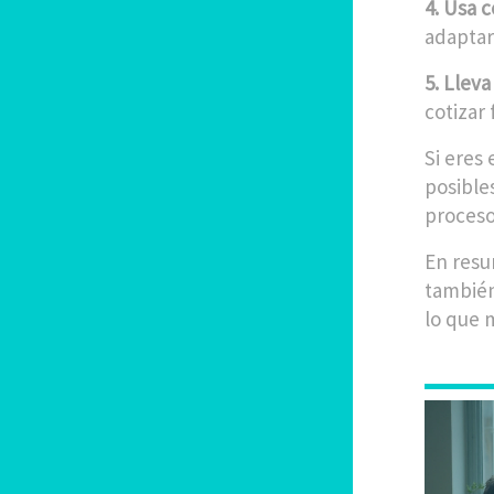
4. Usa c
adaptarl
5. Lleva
cotizar
Si eres 
posibles
proceso
En resum
también
lo que 