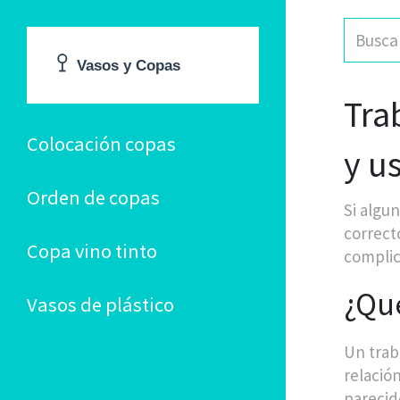
Tra
Colocación copas
y u
Orden de copas
Si algu
correct
Copa vino tinto
complic
¿Qué
Vasos de plástico
Un trab
relación
parecido