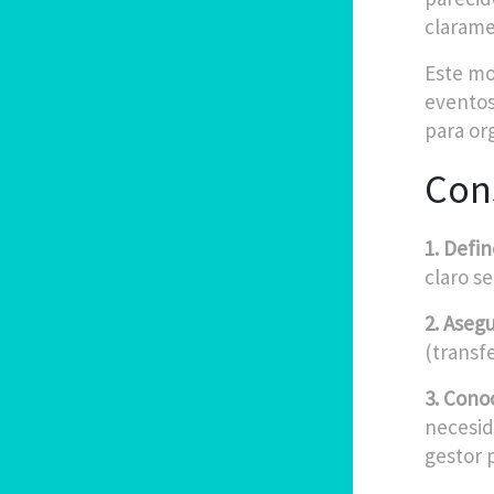
clarame
Este mo
eventos
para or
Cons
1. Defin
claro s
2. Asegu
(transfe
3. Cono
necesid
gestor 