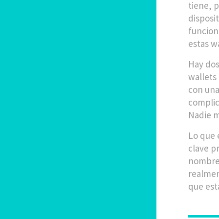
tiene, 
disposit
funcion
estas w
Hay dos 
wallets
con una
complic
Nadie m
Lo que 
clave p
nombres
realmen
que est