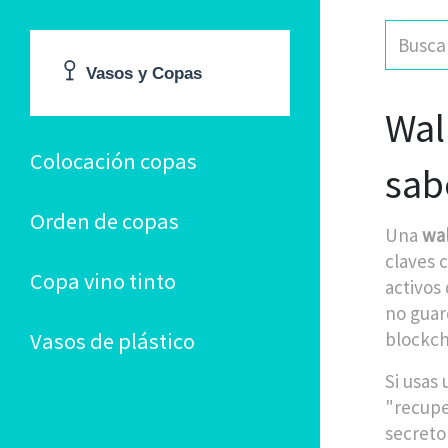
Wal
Colocación copas
sab
Orden de copas
Una
wal
claves c
Copa vino tinto
activos
no guar
Vasos de plástico
blockch
Si usas 
"recupe
secreto