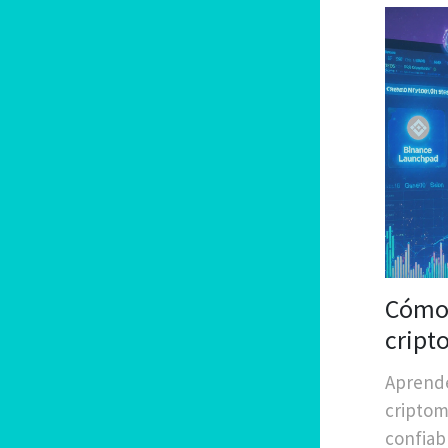
Cómo 
cript
princ
Aprende
criptom
confiab