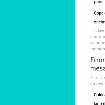
pone 
Copa d
encim
La clave
confund
se pone
momento
Erro
mes
Estos e
en rest
Coloca
lado d