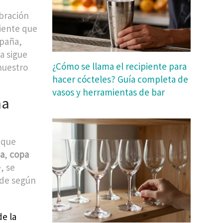
ebración
siente que
spaña,
a sigue
¿Cómo se llama el recipiente para
nuestro
hacer cócteles? Guía completa de
vasos y herramientas de bar
na
 que
ua
,
copa
, se
ade según
de la