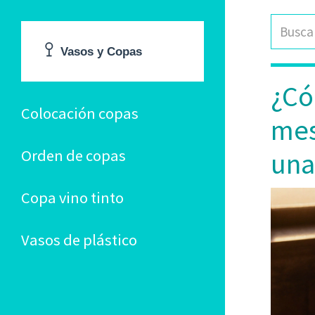
¿Có
Colocación copas
mes
Orden de copas
una
Copa vino tinto
Vasos de plástico