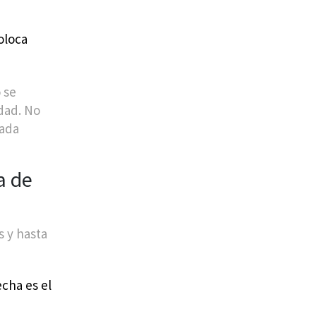
oloca
 se
dad. No
cada
a de
s y hasta
echa es el