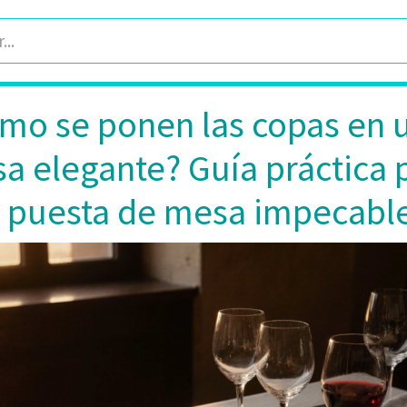
mo se ponen las copas en 
a elegante? Guía práctica 
 puesta de mesa impecabl