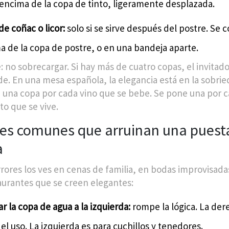
encima de la copa de tinto, ligeramente desplazada.
e coñac o licor:
solo si se sirve después del postre. Se c
a de la copa de postre, o en una bandeja aparte.
: no sobrecargar. Si hay más de cuatro copas, el invitado
e. En una mesa española, la elegancia está en la sobrie
 una copa por cada vino que se bebe. Se pone una por 
 que se vive.
res comunes que arruinan una puest
a
rrores los ves en cenas de familia, en bodas improvisada
aurantes que se creen elegantes:
r la copa de agua a la izquierda:
rompe la lógica. La der
el uso. La izquierda es para cuchillos y tenedores.