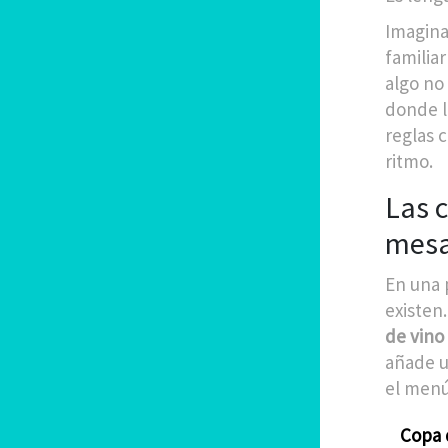
Imagina
familiar
algo no
donde l
reglas 
ritmo.
Las 
mesa
En una 
existen.
de vino
añade u
el menú
Copa 