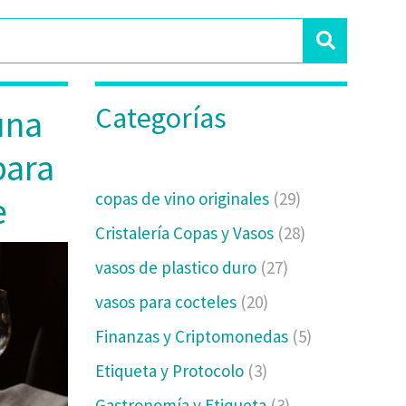
Categorías
una
para
copas de vino originales
(29)
e
Cristalería Copas y Vasos
(28)
vasos de plastico duro
(27)
vasos para cocteles
(20)
Finanzas y Criptomonedas
(5)
Etiqueta y Protocolo
(3)
Gastronomía y Etiqueta
(3)