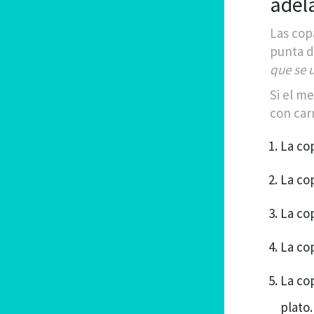
adel
Las cop
punta de
que se 
Si el m
con car
La co
La cop
La cop
La cop
La co
plato.