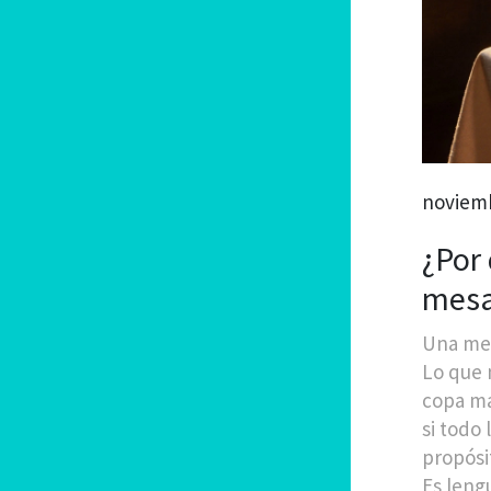
noviemb
¿Por
mesa
Una mesa
Lo que 
copa ma
si todo
propósi
Es leng