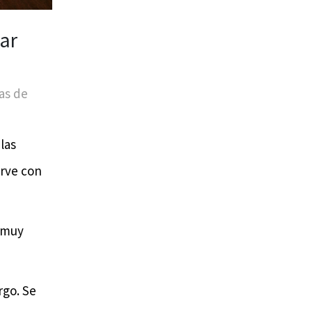
ar
as de
las
irve con
s muy
rgo. Se