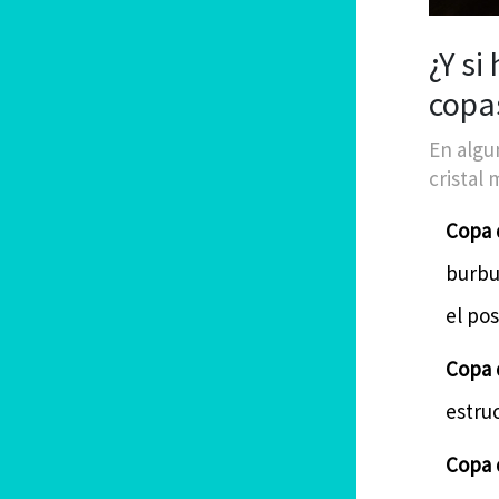
¿Y s
copa
En algu
cristal 
Copa 
burbuj
el pos
Copa 
estruc
Copa 