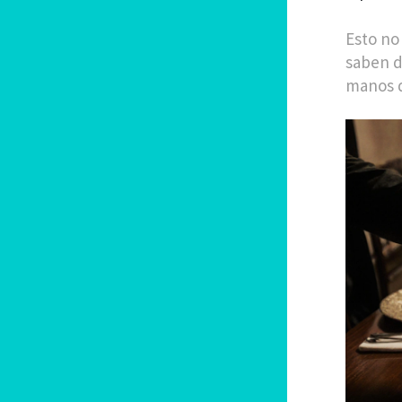
Esto no
saben d
manos q