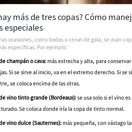
i hay más de tres copas? Cómo manej
s especiales
nas ocasiones, como bodas o cenas de gala, se usan cop
más específicas. Por ejemplo:
de champán o cava:
más estrecha y alta, para conservar 
as. Si se sirve al inicio, va en el extremo derecho. Si se s
tre, se coloca encima de las otras.
de vino tinto grande (Bordeaux):
se usa solo si el vino e
turado. Se coloca donde iría la copa de tinto normal.
de vino dulce (Sauternes):
más pequeña, con vástago la