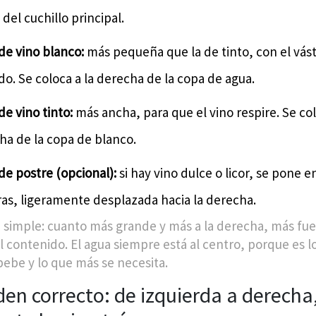
del cuchillo principal.
de vino blanco:
más pequeña que la de tinto, con el vás
do. Se coloca a la derecha de la copa de agua.
e vino tinto:
más ancha, para que el vino respire. Se col
ha de la copa de blanco.
de postre (opcional):
si hay vino dulce o licor, se pone 
tras, ligeramente desplazada hacia la derecha.
a simple: cuanto más grande y más a la derecha, más fue
el contenido. El agua siempre está al centro, porque es 
bebe y lo que más se necesita.
den correcto: de izquierda a derecha