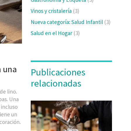
Vinos y cristalería
(3)
Nueva categoría: Salud Infantil
(3)
Salud en el Hogar
(3)
n una
Publicaciones
relacionadas
de lino.
pas. Una
 incluso
tiene un
coración.