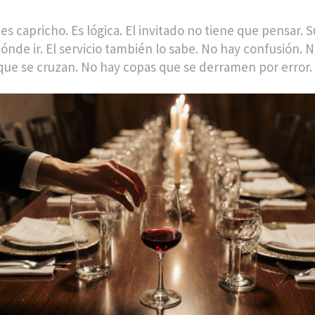
 es capricho. Es lógica. El invitado no tiene que pensar.
ónde ir. El servicio también lo sabe. No hay confusión. 
ue se cruzan. No hay copas que se derramen por error.