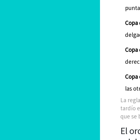
punta 
Copa 
delga
Copa d
derec
Copa 
las o
La regl
tardío 
que se 
El or