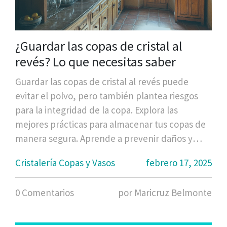
¿Guardar las copas de cristal al
revés? Lo que necesitas saber
Guardar las copas de cristal al revés puede
evitar el polvo, pero también plantea riesgos
para la integridad de la copa. Explora las
mejores prácticas para almacenar tus copas de
manera segura. Aprende a prevenir daños y
optimizar el espacio en tu alacena, protegiendo
Cristalería Copas y Vasos
febrero 17, 2025
así tus preciadas piezas de cristalería.
0 Comentarios
por Maricruz Belmonte