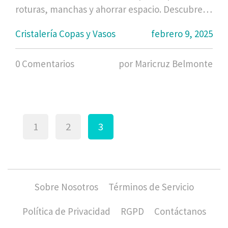
roturas, manchas y ahorrar espacio. Descubre
en este artículo consejos útiles y sencillos para
Cristalería Copas y Vasos
febrero 9, 2025
organizarlas sin complicaciones. Aprende
también sobre el cuidado adecuado para evitar
0 Comentarios
por Maricruz Belmonte
que se empañen o rayen. ¡Haz que tus copas
siempre luzcan impecables!
1
2
3
Sobre Nosotros
Términos de Servicio
Política de Privacidad
RGPD
Contáctanos