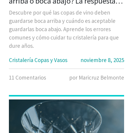
arriba o boca abajo? La respuesta
correcta según expertos en
Descubre por qué las copas de vino deben
cristalería
guardarse boca arriba y cuándo es aceptable
guardarlas boca abajo. Aprende los errores
comunes y cómo cuidar tu cristalería para que
dure años.
Cristalería Copas y Vasos
noviembre 8, 2025
11 Comentarios
por Maricruz Belmonte