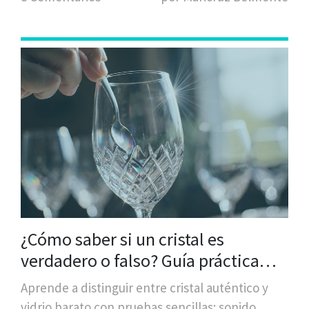
¿Cómo saber si un cristal es
verdadero o falso? Guía práctica
para no ser engañado
Aprende a distinguir entre cristal auténtico y
vidrio barato con pruebas sencillas: sonido,