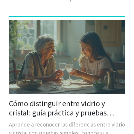
Cómo distinguir entre vidrio y
cristal: guía práctica y pruebas
caseras
Aprende a reconocer las diferencias entre vidrio
y cristal con pruebas simples, conoce sus