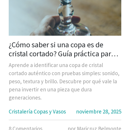
¿Cómo saber si una copa es de
cristal cortado? Guía práctica para
identificar cristal de calidad
Aprende a identificar una copa de cristal
cortado auténtico con pruebas simples: sonido,
peso, textura y brillo. Descubre por qué vale la
pena invertir en una pieza que dura
generaciones.
Cristalería Copas y Vasos
noviembre 28, 2025
8 Comentarios
por Maricruz Belmonte