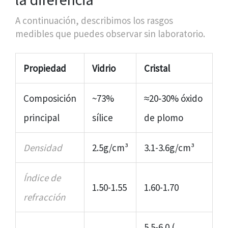
A continuación, describimos los rasgos
medibles que puedes observar sin laboratorio.
Propiedad
Vidrio
Cristal
Composición
~73%
≈20‑30% óxido
principal
sílice
de plomo
Densidad
2.5g/cm³
3.1-3.6g/cm³
Índice de
1.50-1.55
1.60-1.70
refracción
5.5-6.0 (