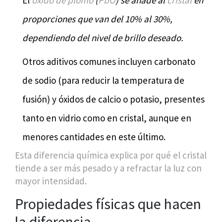
El
óxido de plomo
(
PbO
) se añade al
cristal
en
proporciones que van del 10% al 30%,
dependiendo del nivel de brillo deseado.
Otros aditivos comunes incluyen carbonato
de sodio (para reducir la temperatura de
fusión) y óxidos de calcio o potasio, presentes
tanto en vidrio como en cristal, aunque en
menores cantidades en este último.
Esta diferencia química explica por qué el cristal
tiende a ser más pesado y a refractar la luz con
mayor intensidad.
Propiedades físicas que hacen
la diferencia