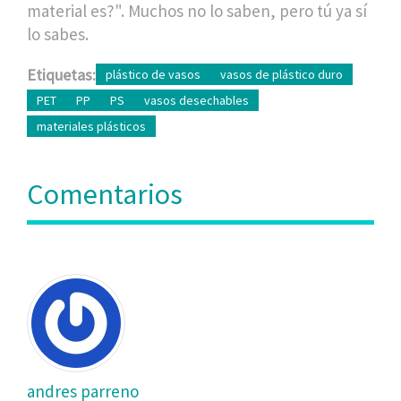
material es?". Muchos no lo saben, pero tú ya sí
lo sabes.
Etiquetas:
plástico de vasos
vasos de plástico duro
PET
PP
PS
vasos desechables
materiales plásticos
Comentarios
andres parreno