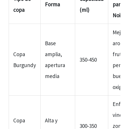
Forma
para P
copa
(ml)
Noir
Mejora
Base
aroma
Copa
amplia,
frutale
350‑450
Burgundy
apertura
permit
media
buena
oxigen
Enfoca
vino en
Copa
Alta y
300‑350
zona m