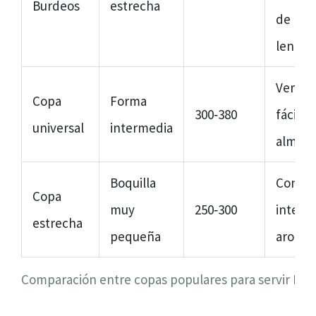
Burdeos
estrecha
de la
lengua
Versáti
Copa
Forma
300‑380
fácil d
universal
intermedia
almace
Boquilla
Concen
Copa
muy
250‑300
intens
estrecha
pequeña
aroma
Comparación entre copas populares para servir Pino