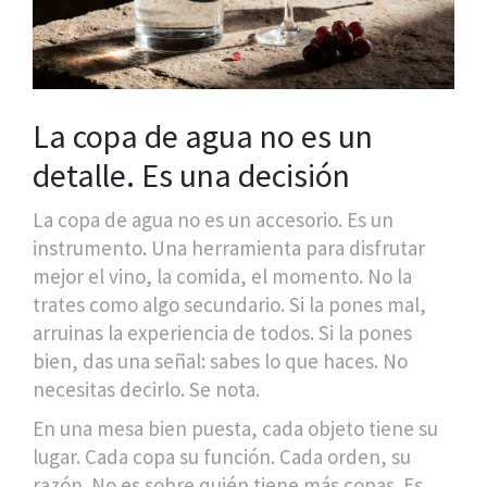
La copa de agua no es un
detalle. Es una decisión
La copa de agua no es un accesorio. Es un
instrumento. Una herramienta para disfrutar
mejor el vino, la comida, el momento. No la
trates como algo secundario. Si la pones mal,
arruinas la experiencia de todos. Si la pones
bien, das una señal: sabes lo que haces. No
necesitas decirlo. Se nota.
En una mesa bien puesta, cada objeto tiene su
lugar. Cada copa su función. Cada orden, su
razón. No es sobre quién tiene más copas. Es