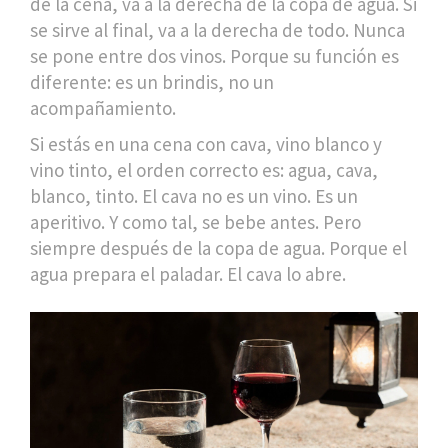
de la cena, va a la derecha de la copa de agua. Si
se sirve al final, va a la derecha de todo. Nunca
se pone entre dos vinos. Porque su función es
diferente: es un brindis, no un
acompañamiento.
Si estás en una cena con cava, vino blanco y
vino tinto, el orden correcto es: agua, cava,
blanco, tinto. El cava no es un vino. Es un
aperitivo. Y como tal, se bebe antes. Pero
siempre después de la copa de agua. Porque el
agua prepara el paladar. El cava lo abre.