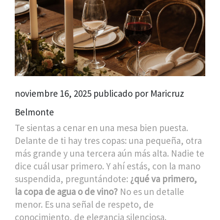
noviembre 16, 2025 publicado por Maricruz
Belmonte
Te sientas a cenar en una mesa bien puesta.
Delante de ti hay tres copas: una pequeña, otra
más grande y una tercera aún más alta. Nadie te
dice cuál usar primero. Y ahí estás, con la mano
suspendida, preguntándote:
¿qué va primero,
la copa de agua o de vino?
No es un detalle
menor. Es una señal de respeto, de
conocimiento, de elegancia silenciosa.