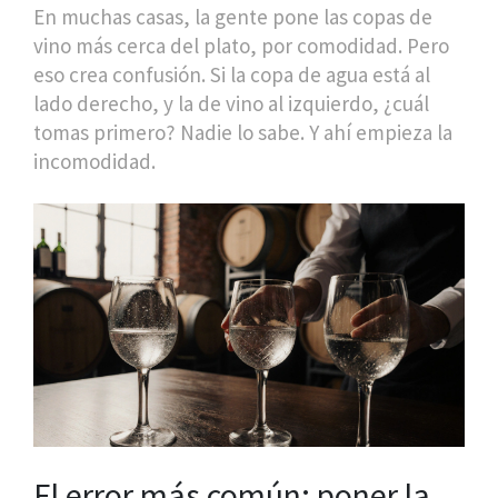
En muchas casas, la gente pone las copas de
vino más cerca del plato, por comodidad. Pero
eso crea confusión. Si la copa de agua está al
lado derecho, y la de vino al izquierdo, ¿cuál
tomas primero? Nadie lo sabe. Y ahí empieza la
incomodidad.
El error más común: poner la