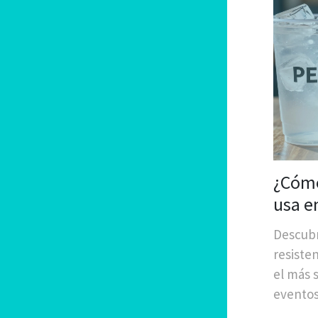
¿Cómo
usa e
Descubr
resiste
el más 
eventos