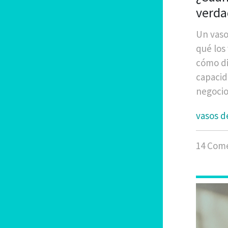
verda
más 
Un vaso
qué los
cómo di
capacid
negocio
vasos d
14 Come