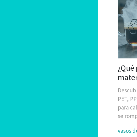
¿Qué 
mater
resis
Descubr
PET, PP 
para cal
se romp
vasos d