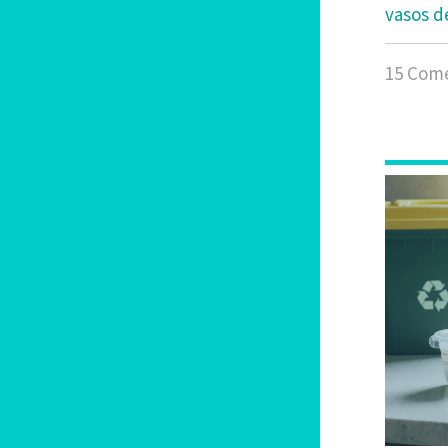
vasos d
15 Come