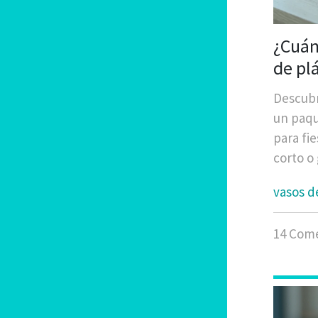
¿Cuán
de pl
Descubr
un paqu
para fie
corto o
vasos d
14 Come