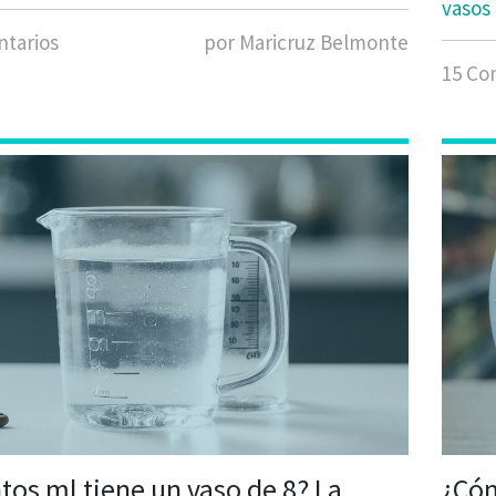
vasos 
tarios
por Maricruz Belmonte
15 Co
tos ml tiene un vaso de 8? La
¿Cóm