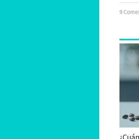
9 Comen
¿Cuán