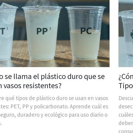
 se llama el plástico duro que se
¿Cóm
n vasos resistentes?
Tipo
des
e qué tipos de plástico duro se usan en vasos
Descub
ntes: PET, PP y policarbonato. Aprende cuál es
desech
seguro, duradero y ecológico para uso diario o
cuáles
.
deben
consu