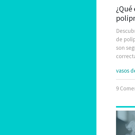
¿Qué 
polip
identi
Descubr
de poli
son seg
correct
vasos d
9 Comen