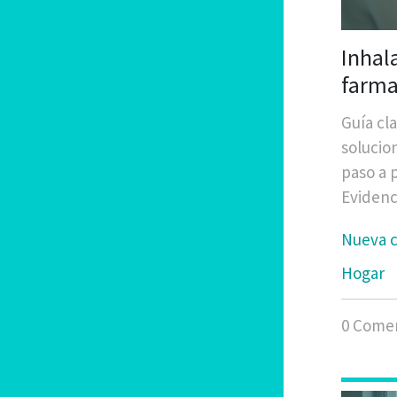
Inhal
farma
Guía cl
solucio
paso a p
Evidenci
Nueva c
Hogar
0 Comen