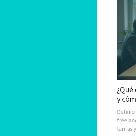
¿Qué 
y cóm
Definic
freelan
tarifas