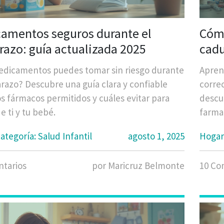
amentos seguros durante el
Cóm
azo: guía actualizada 2025
cadu
dicamentos puedes tomar sin riesgo durante
Apren
razo? Descubre una guía clara y confiable
correc
os fármacos permitidos y cuáles evitar para
descu
e ti y tu bebé.
farma
ategoría: Salud Infantil
agosto 1, 2025
Hogar
tarios
por Maricruz Belmonte
10 Co