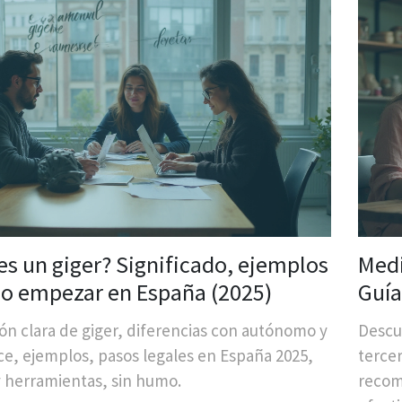
es un giger? Significado, ejemplos
Medi
o empezar en España (2025)
Guía
esen
ión clara de giger, diferencias con autónomo y
Descu
ce, ejemplos, pasos legales en España 2025,
tercer
 y herramientas, sin humo.
recom