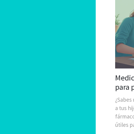
Medic
para 
¿Sabes
a tus hi
fármaco
útiles p