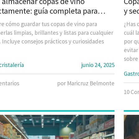
almacenar copas de vino
Copa
ctamente: guía completa para
y se
rvar su brillo y elegancia
e cómo guardar tus copas de vino para
¿Has d
las limpias, brillantes y listas para cualquier
cuál l
. Incluye consejos prácticos y curiosidades
por q
evitar
sobre
cristalería
junio 24, 2025
impor
Gastr
una e
ntarios
por Maricruz Belmonte
es ent
10 Co
exper