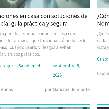
aciones en casa con soluciones de
¿Cóm
cia: guía práctica y segura
Nomb
iden
ara para hacer inhalaciones en casa con
¿Qué e
nes de farmacia: qué funciona, cómo hacerlo
cada m
aso, cuándo usarlo y riesgos a evitar.
vista 
a y trucos prácticos.
Crista
ategoría: Salud en el
septiembre 8,
0 Com
2025
tarios
por Maricruz Belmonte