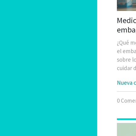
Medic
embar
¿Qué me
el emba
sobre l
cuidar d
Nueva c
0 Comen