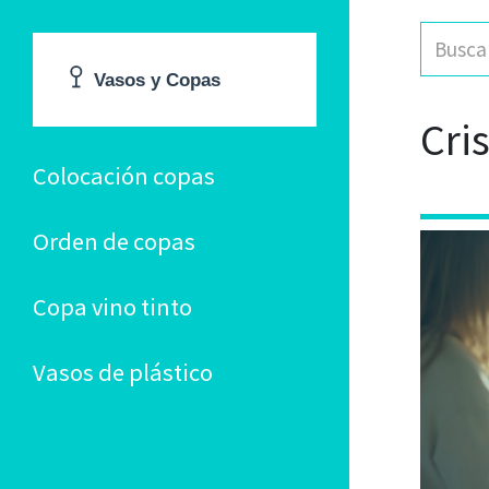
Cri
Colocación copas
Orden de copas
Copa vino tinto
Vasos de plástico